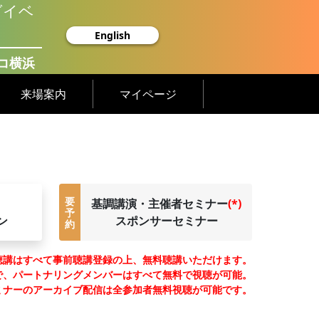
グイベ
English
コ横浜
来場案内
マイページ
要
基調講演・主催者セミナー
(*)
予
ン
スポンサーセミナー
約
聴講はすべて事前聴講登録の上、無料聴講いただけます。
）で、パートナリングメンバーはすべて無料で視聴が可能。
ミナーのアーカイブ配信は全参加者無料視聴が可能です。