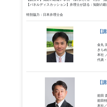
【パネルディスカッション】弁理士が語る：知財の勘
特別協力：日本弁理士会
【講
金丸 
きら
本社 
代表
【講
前田 
前田
本社