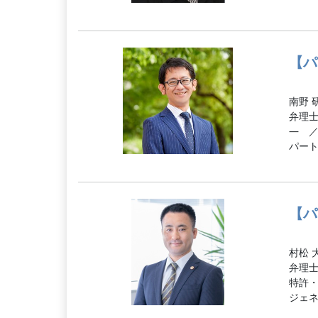
【パ
南野 
弁理
― 
パー
【パ
村松 
弁理
特許
ジェ