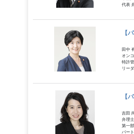
代表 
【パ
田中 
オン
特許
リー
【パ
吉田 
弁理
第一
パー