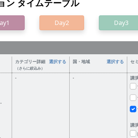
ョン タイムテーブル
ay1
Day2
Day3
）
カテゴリー詳細
選択する
国・地域
選択する
セ
（さらに絞込み）
-
-
講
・
シ
講