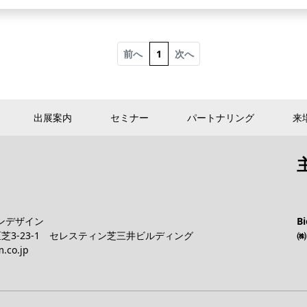
前へ
1
次へ
出展案内
セミナー
パートナリング
来
ョンデザイン
B
港区芝3-23-1 セレスティン芝三井ビルディング
㈱
.co.jp