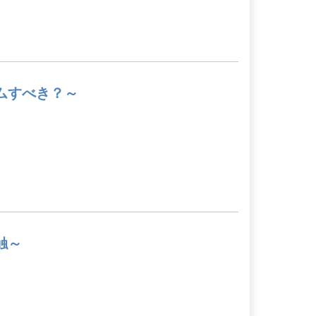
ムすべき？～
触～