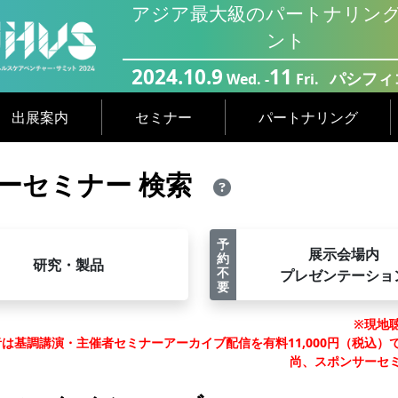
アジア最大級のパートナリン
ント
2024.10.9
11
Wed. -
Fri.
パシフィ
出展案内
セミナー
パートナリング
ーセミナー 検索
予
展⽰会場内
約
研究・製品
不
プレゼンテーショ
要
※現地
者は基調講演・主催者セミナーアーカイブ配信を有料11,000円（税込
尚、スポンサーセ