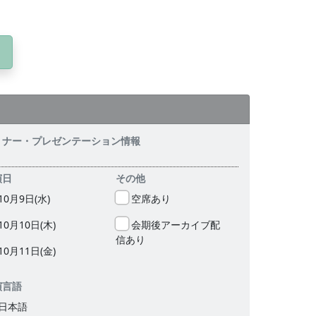
ミナー・プレゼンテーション情報
演⽇
その他
10⽉9⽇(⽔)
空席あり
10⽉10⽇(⽊)
会期後アーカイブ配
信あり
10⽉11⽇(⾦)
演言語
日本語