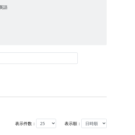
英語
表⽰件数：
表⽰順：